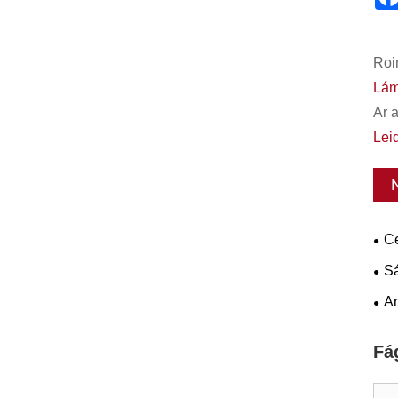
Roi
Lám
Ar 
Lei
Cé
hag
Sá
Boi
An
Nea
Tro
Fá