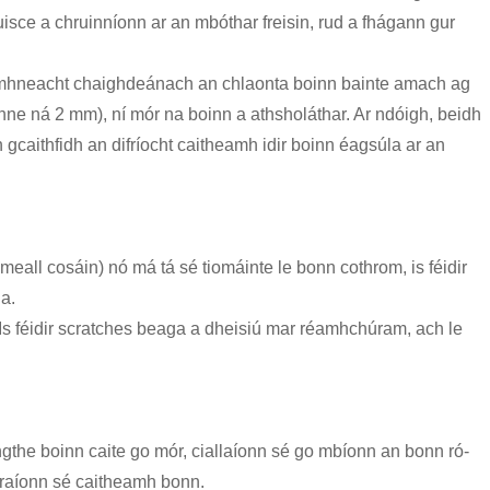
uisce a chruinníonn ar an mbóthar freisin, rud a fhágann gur
doimhneacht chaighdeánach an chlaonta boinn bainte amach ag
ne ná 2 mm), ní mór na boinn a athsholáthar. Ar ndóigh, beidh
 gcaithfidh an difríocht caitheamh idir boinn éagsúla ar an
imeall cosáin) nó má tá sé tiomáinte le bonn cothrom, is féidir
a.
 Is féidir scratches beaga a dheisiú mar réamhchúram, ach le
ingthe boinn caite go mór, ciallaíonn sé go mbíonn an bonn ró-
araíonn sé caitheamh bonn.