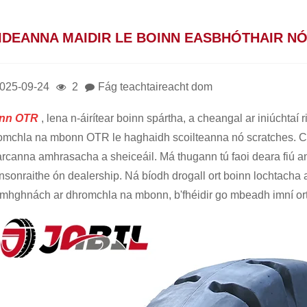
IDEANNA MAIDIR LE BOINN EASBHÓTHAIR NÓ
025-09-24
2
Fág teachtaireacht dom
nn OTR
, lena n-áirítear boinn spártha, a cheangal ar iniúchtaí 
omchla na mbonn OTR le haghaidh scoilteanna nó scratches. Ca
rcanna amhrasacha a sheiceáil. Má thugann tú faoi deara fiú an
nsonraithe ón dealership. Ná bíodh drogall ort boinn lochtach
mhghnách ar dhromchla na mbonn, b'fhéidir go mbeadh imní ort f