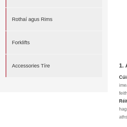
Rothaí agus Rims
Forklifts
1.
Accessories Tíre
Cúi
ime
feit
Réi
hag
aths