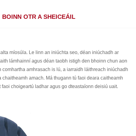
 BOINN OTR A SHEICEÁIL
rialta míosúla. Le linn an iniúchta seo, déan iniúchadh ar
ith lámhainní agus déan taobh istigh den bhoinn chun aon
 comhartha amhrasach is lú, a iarraidh láithreach iniúchadh
a a chaitheamh amach. Má thugann tú faoi deara caitheamh
aoi choigeartú ladhar agus go dteastaíonn deisiú uait.