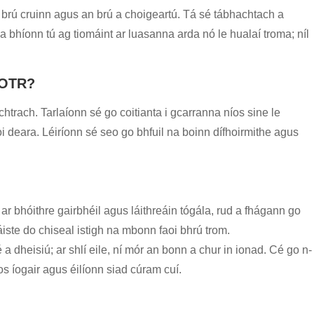
s brú cruinn agus an brú a choigeartú. Tá sé tábhachtach a
a bhíonn tú ag tiomáint ar luasanna arda nó le hualaí troma; níl
 OTR?
chtrach. Tarlaíonn sé go coitianta i gcarranna níos sine le
aoi deara. Léiríonn sé seo go bhfuil na boinn dífhoirmithe agus
r bhóithre gairbhéil agus láithreáin tógála, rud a fhágann go
iste do chiseal istigh na mbonn faoi bhrú trom.
a dheisiú; ar shlí eile, ní mór an bonn a chur in ionad. Cé go n-
s íogair agus éilíonn siad cúram cuí.