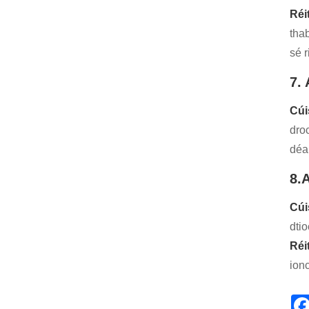
Réi
thab
sé 
7.
Cúi
droc
déa
8.
Cúi
dtio
Réi
ion