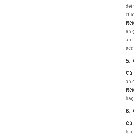
dei
cuid
Réi
an 
an 
aca
5.
Cúi
an 
Réi
hagh
6.
Cúi
tea