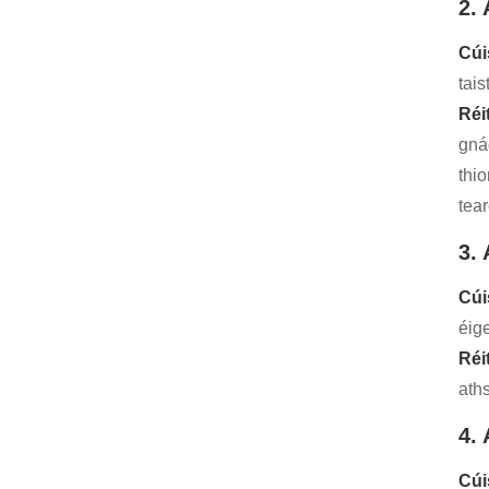
2.
Cúi
tais
Réi
gná
thio
tea
3.
Cúi
éige
Réi
ath
4.
Cúi