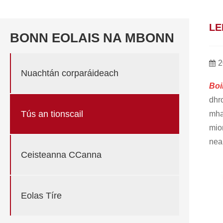
LE
BONN EOLAIS NA MBONN
2
Nuachtán corparáideach
Boi
dhr
Tús an tionscail
mha
mio
nea
Ceisteanna CCanna
Eolas Tíre