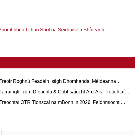
bPríomhbheart chun Saol na Seirbhíse a Shíneadh
Treoir Roghnú Feadáin Istigh Dhomhanda: Méideanna
oitianta agus Feidhmchláir Bunaithe ar Chás do Rubair
Tarraingtí Trom-Dleachta & Cobhsaíocht Ard-Ais: Treochtaí
ádúrtha vs Búitile
ileamh mBonn Rubair Trucaile agus Treoir Oibriúcháin
Treochtaí OTR Tionscal na mBonn in 2026: Feidhmíocht,
nbhuanaitheacht, agus Nuálaíocht Seirbhíse