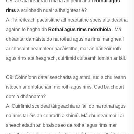
C8: Cé atá freagrach má tá an péint ar an
rothaí agus
rims
a scríobadh nuair a fhaightear é?
A: Tá réiteach pacáistithe athneartaithe speisialta deartha
againn le haghaidh
Rothaí agus rims mórdhíola
. Má
dhéantar damáiste do na rothaí agus na rims mar gheall
ar chosaint neamhleor pacáistithe, mar an dáileoir roth
agus rims atá freagrach, cuirfimid cúiteamh iomlán ar fáil.
C9: Coinníonn dátaí seachadta ag athrú, rud a chuireann
isteach ar dhíolacháin mo roth agus rims. Cad ba cheart
dom a dhéanamh?
A: Cuirfimid sceideal táirgeachta ar fáil do na rothaí agus
na rims tar éis an conradh a shíniú. Má chuirtear moill ar
sheachadadh an bhaisc seo de rothaí agus rims mar