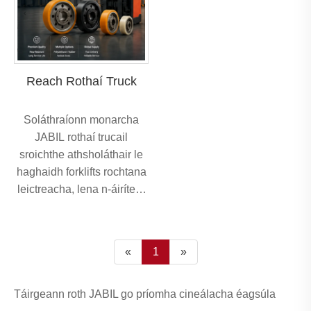
Reach Rothaí Truck
Soláthraíonn monarcha
JABIL rothaí trucail
sroichthe athsholáthair le
haghaidh forklifts rochtana
leictreacha, lena n-áirítear
rothaí ualaigh polúireatán
agus rubair, rothaí caster,
rothaí comhardaithe agus
«
1
»
rothaí tiomána. I measc na
méideanna coitianta tá
330x145x180,
Táirgeann roth JABIL go príomha cineálacha éagsúla
330x145x190,