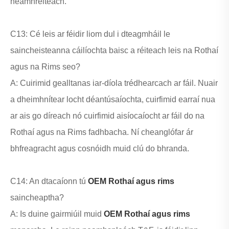
neamhréiteach.
C13: Cé leis ar féidir liom dul i dteagmháil le
saincheisteanna cáilíochta baisc a réiteach leis na Rothaí
agus na Rims seo?
A: Cuirimid gealltanas iar-díola trédhearcach ar fáil. Nuair
a dheimhnítear locht déantúsaíochta, cuirfimid earraí nua
ar ais go díreach nó cuirfimid aisíocaíocht ar fáil do na
Rothaí agus na Rims fadhbacha. Ní cheanglófar ár
bhfreagracht agus cosnóidh muid clú do bhranda.
C14: An dtacaíonn tú
OEM Rothaí agus rims
saincheaptha?
A: Is duine gairmiúil muid
OEM Rothaí agus rims