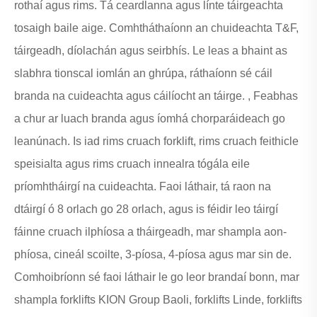
rothaí agus rims. Tá ceardlanna agus línte táirgeachta
330x145x194,
tosaigh baile aige. Comhtháthaíonn an chuideachta T&F,
330x145x205,
táirgeadh, díolachán agus seirbhís. Le leas a bhaint as
380x152x240, 150x80,
178x73 agus méideanna
slabhra tionscal iomlán an ghrúpa, ráthaíonn sé cáil
saincheaptha eile le
branda na cuideachta agus cáilíocht an táirge. , Feabhas
haghaidh samhlacha
a chur ar luach branda agus íomhá chorparáideach go
trucail Nichiyu, BT agus
leanúnach. Is iad rims cruach forklift, rims cruach feithicle
Toyota Crown.
speisialta agus rims cruach innealra tógála eile
príomhtháirgí na cuideachta. Faoi láthair, tá raon na
dtáirgí ó 8 orlach go 28 orlach, agus is féidir leo táirgí
fáinne cruach ilphíosa a tháirgeadh, mar shampla aon-
phíosa, cineál scoilte, 3-píosa, 4-píosa agus mar sin de.
Comhoibríonn sé faoi láthair le go leor brandaí bonn, mar
shampla forklifts KION Group Baoli, forklifts Linde, forklifts