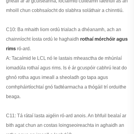
gheall ar ár gcúiseanna, íocfaimid cúiteamh laethúil as an
mhoill chun cobhsaíocht do slabhra soláthair a chinntiú.
C10: Ba mhaith liom ordú trialach a dhéanamh, ach an
chainníocht íosta ordú le haghaidh
rothaí mórchóir agus
rims
ró-ard.
A: Tacaímid le LCL nó le lastais mheasctha de mhúnlaí
iomadúla rothaí agus rims. Is é ár gcuspóir cabhrú leat do
ghnó rotha agus imeall a sheoladh go tapa agus
comhpháirtíochtaí gnó fadtéarmacha a thógáil trí orduithe
beaga.
C11: Tá rátaí lasta aigéin ró-ard anois. An bhfuil bealaí ar
bith agat chun an costas loingseoireachta in aghaidh an