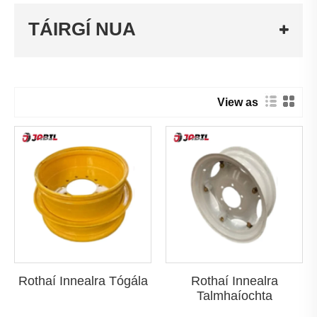
TÁIRGÍ NUA
View as
Rothaí Innealra Tógála
Rothaí Innealra
Talmhaíochta