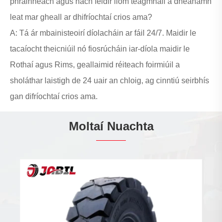
phráinneach agus nach féidir liom teagmháil a dhéanamh
leat mar gheall ar dhifríochtaí crios ama?
A: Tá ár mbainisteoirí díolacháin ar fáil 24/7. Maidir le
tacaíocht theicniúil nó fiosrúcháin iar-díola maidir le
Rothaí agus Rims, geallaimid réiteach foirmiúil a
sholáthar laistigh de 24 uair an chloig, ag cinntiú seirbhís
gan difríochtaí crios ama.
Moltaí Nuachta