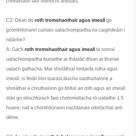
chreathadh faoi oibríocht ardluais.
C2: Déan do
roth tromshaothair agus imeall
go
gcomhlíonann cumais ualachiompartha na caighdeáin i
ndáiríre?
A: Gach
roth tromshaothair agus imeall
tá sonraí
ualachiompartha bunaithe ar thástáil dhian ar thuirse
ualach gathacha. Mar sholáthraí iontaofa rotha agus
imeall, is féidir linn tuarascálacha saotharlainne a
sholáthar a chruthaíonn go bhfuil an roth agus an imeall
slán go struchtúrach faoi choinníollacha ró-ualaithe 1.5
huaire, rud a chomhlíonann riachtanais oibríochtaí ard-
déine.