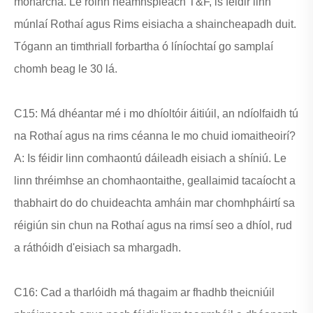
monarcha. Le roinn neamhspleách T&F, is féidir linn
múnlaí Rothaí agus Rims eisiacha a shaincheapadh duit.
Tógann an timthriall forbartha ó líníochtaí go samplaí
chomh beag le 30 lá.
C15: Má dhéantar mé i mo dhíoltóir áitiúil, an ndíolfaidh tú
na Rothaí agus na rims céanna le mo chuid iomaitheoirí?
A: Is féidir linn comhaontú dáileadh eisiach a shíniú. Le
linn thréimhse an chomhaontaithe, geallaimid tacaíocht a
thabhairt do do chuideachta amháin mar chomhpháirtí sa
réigiún sin chun na Rothaí agus na rimsí seo a dhíol, rud
a ráthóidh d'eisiach sa mhargadh.
C16: Cad a tharlóidh má thagaim ar fhadhb theicniúil