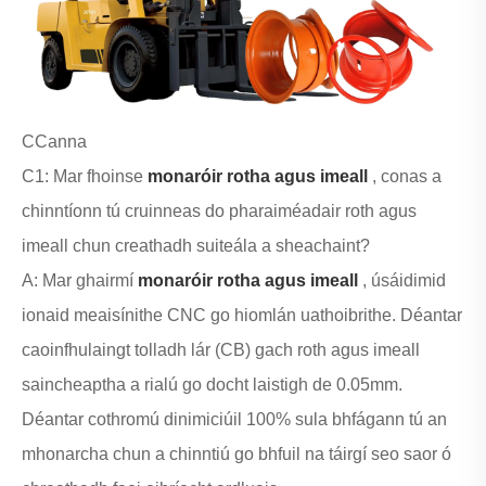
CCanna
C1: Mar fhoinse
monaróir rotha agus imeall
, conas a
chinntíonn tú cruinneas do pharaiméadair roth agus
imeall chun creathadh suiteála a sheachaint?
A: Mar ghairmí
monaróir rotha agus imeall
, úsáidimid
ionaid meaisínithe CNC go hiomlán uathoibrithe. Déantar
caoinfhulaingt tolladh lár (CB) gach roth agus imeall
saincheaptha a rialú go docht laistigh de 0.05mm.
Déantar cothromú dinimiciúil 100% sula bhfágann tú an
mhonarcha chun a chinntiú go bhfuil na táirgí seo saor ó