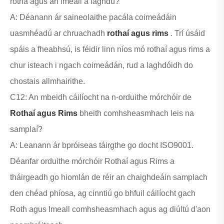
rotha agus an imeall a laghdú?
A: Déanann ár saineolaithe pacála coimeádáin
uasmhéadú ar chruachadh
rothaí agus rims
. Trí úsáid
spáis a fheabhsú, is féidir linn níos mó rothaí agus rims a
chur isteach i ngach coimeádán, rud a laghdóidh do
chostais allmhairithe.
C12: An mbeidh cáilíocht na n-orduithe mórchóir de
Rothaí agus Rims
bheith comhsheasmhach leis na
samplaí?
A: Leanann ár bpróiseas táirgthe go docht ISO9001.
Déanfar orduithe mórchóir Rothaí agus Rims a
tháirgeadh go hiomlán de réir an chaighdeáin samplach
den chéad phíosa, ag cinntiú go bhfuil cáilíocht gach
Roth agus Imeall comhsheasmhach agus ag diúltú d'aon