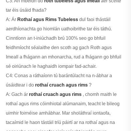
C3: An mbeidh do
roth tubeless agus imeall
aer sceite
tar éis úsáid fhada?
A: Ár
Rothaí agus Rims Tubeless
dul faoi thástáil
aerdhíonachta go hiomlán uathoibrithe tar éis táthú.
Cinntíonn an t-iniúchadh brú 100% seo go bhfuil
feidhmíocht séalaithe den scoth ag gach Roth agus
Imeall a fhágann an mhonarcha, rud a fhágann go bhfuil
sé oiriúnach le haghaidh iompair fad-achair.
C4: Conas a ráthaíonn tú barántúlacht na n-ábhar a
úsáidtear i do
rothaí cruach agus rims
?
A: Gach ár
rothaí cruach agus rims
, chomh maith le
rothaí agus rims cóimhiotal alúmanaim, teacht le bileog
uimhir foirnéise amhábhar. Mar sholáthraí iontaofa,
tacaímid le haon tástáil tríú páirtí ar na rothaí agus na