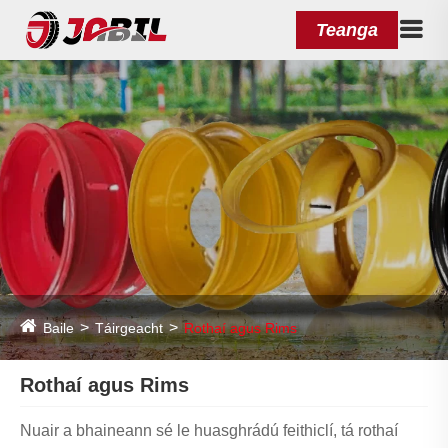
Teanga
Baile
Táirgeacht
Rothaí agus Rims
Rothaí agus Rims
Nuair a bhaineann sé le huasghrádú feithiclí, tá rothaí