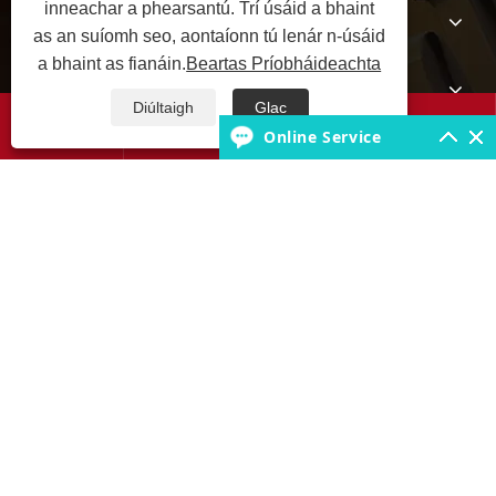
inneachar a phearsantú. Trí úsáid a bhaint
Fúinn
as an suíomh seo, aontaíonn tú lenár n-úsáid
a bhaint as fianáin.
Beartas Príobháideachta
Táirgeacht
Diúltaigh
Glac




Online Service
Bonn Eolais na mBonn
Glaoigh orainn
Cóipcheart © 2025 JABIL Rubber Co., Ltd. Gach ceart ar cosaint.
Links
Sitemap
RSS
XML
Beartas Príobháideachta