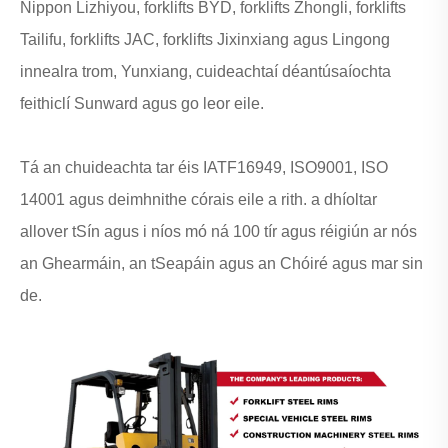
Nippon Lizhiyou, forklifts BYD, forklifts Zhongli, forklifts
Tailifu, forklifts JAC, forklifts Jixinxiang agus Lingong
innealra trom, Yunxiang, cuideachtaí déantúsaíochta
feithiclí Sunward agus go leor eile.
Tá an chuideachta tar éis IATF16949, ISO9001, ISO
14001 agus deimhnithe córais eile a rith. a dhíoltar
allover tSín agus i níos mó ná 100 tír agus réigiún ar nós
an Ghearmáin, an tSeapáin agus an Chóiré agus mar sin
de.