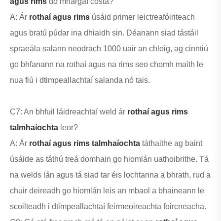
agus rims
do mhargaí cósta?
A: Ár
rothaí agus rims
úsáid primer leictreafóiriteach
agus bratú púdar ina dhiaidh sin. Déanann siad tástáil
spraeála salann neodrach 1000 uair an chloig, ag cinntiú
go bhfanann na rothaí agus na rims seo chomh maith le
nua fiú i dtimpeallachtaí salanda nó tais.
C7: An bhfuil láidreachtaí weld ár
rothaí agus rims
talmhaíochta
leor?
A: Ár
rothaí agus rims talmhaíochta
táthaithe ag baint
úsáide as táthú treá domhain go hiomlán uathoibrithe. Tá
na welds lán agus tá siad tar éis lochtanna a bhrath, rud a
chuir deireadh go hiomlán leis an mbaol a bhaineann le
scoilteadh i dtimpeallachtaí feirmeoireachta foircneacha.