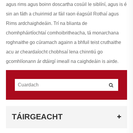
agus rims agus boinn doscartha cosúil le siblíní, agus is é
sin an fáth a chuirimid ar fáil raon éagsúil Rothaí agus
Rims ardchaighdeáin. Trí na blianta de
chomhpháirtíochtaí comhoibritheacha, tá monarchana
roghnaithe go cúramach againn a bhfuil teist cruthaithe
acu ar cheardaíocht chobhsaí lena chinntiú go
gcomhlíonann ár dtáirgí imeall na caighdeáin is airde.
TÁIRGEACHT