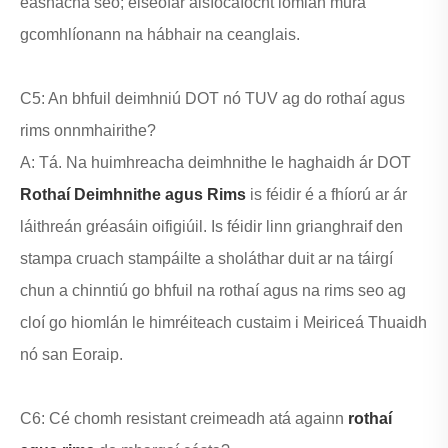
easnacha seo; eiseofar aisíocaíocht iomlán mura
gcomhlíonann na hábhair na ceanglais.
C5: An bhfuil deimhniú DOT nó TUV ag do rothaí agus
rims onnmhairithe?
A: Tá. Na huimhreacha deimhnithe le haghaidh ár DOT
Rothaí Deimhnithe agus Rims
is féidir é a fhíorú ar ár
láithreán gréasáin oifigiúil. Is féidir linn grianghraif den
stampa cruach stampáilte a sholáthar duit ar na táirgí
chun a chinntiú go bhfuil na rothaí agus na rims seo ag
cloí go hiomlán le himréiteach custaim i Meiriceá Thuaidh
nó san Eoraip.
C6: Cé chomh resistant creimeadh atá againn
rothaí