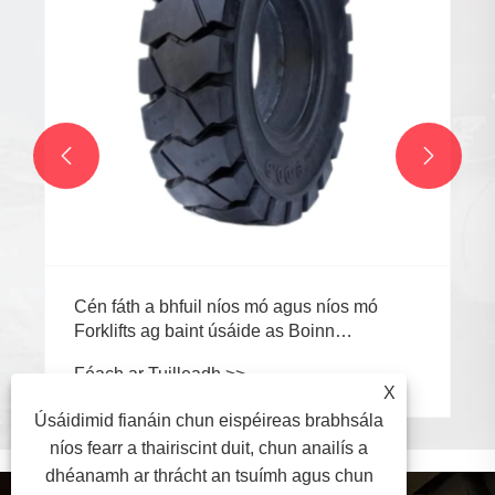


Cén fáth a bhfuil níos mó agus níos mó
Forklifts ag baint úsáide as Boinn
Soladach?
Féach ar Tuilleadh >>
X
Úsáidimid fianáin chun eispéireas brabhsála
níos fearr a thairiscint duit, chun anailís a
dhéanamh ar thrácht an tsuímh agus chun