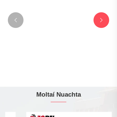


Moltaí Nuachta