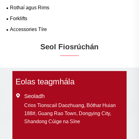
Rothaí agus Rims
Forklifts
Accessories Tíre
Seol Fiosrúchán
Eolas teagmhála

Seoladh
Crios Tionscail Daozhuang, Bóthar Huian
188#, Guang Rao Town, Dongying City,
Shandong Cúige na Síne