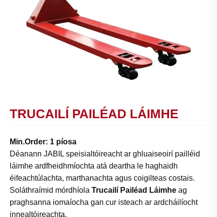
TRUCAILÍ PAILÉAD LÁIMHE
Min.Order: 1 píosa
Déanann JABIL speisialtóireacht ar ghluaiseoirí pailléid
láimhe ardfheidhmíochta atá deartha le haghaidh
éifeachtúlachta, marthanachta agus coigilteas costais.
Soláthraímid mórdhíola
Trucailí Pailéad Láimhe
ag
praghsanna iomaíocha gan cur isteach ar ardcháilíocht
innealtóireachta.