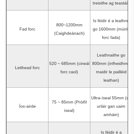
treisithe ag teastáil)
Is féidir é a leathnú
800~1200mm
Fad forc
go 1600mm (múnla
(Caighdeánach)
forc fada)
Leathnaithe go
520 ~ 685mm (cineál
800mm (infheidhme
Leithead forc
forc caol)
maidir le pailléid
leathan)
Ultra-íseal 55mm (do
75 ~ 85mm (Próifíl
Íos-airde
urláir gan uaim
íseal)
amháin)
Is féidir é a