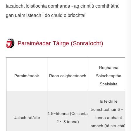
tacaíocht lóistíochta domhanda - ag cinntiú comhtháthú
gan uaim isteach i do chuid oibríochtaí.
Paraiméadar Táirge (Sonraíocht)
Roghanna
Paraiméadair
Raon caighdeánach
Saincheaptha
Speisialta
Is féidir le
tromshaothair 6 ~ 8
1.5~5tonna (Coitianta
Ualach rátáilte
tonna a bhaint
2 ~ 3 tonna)
amach (tá struchtúr