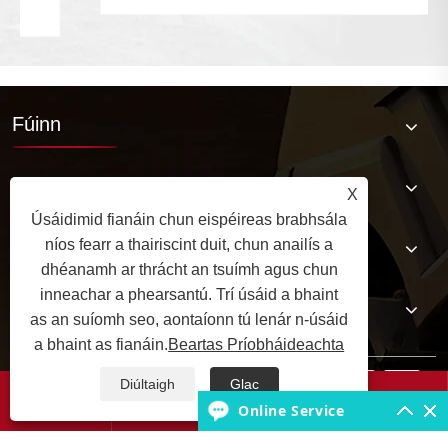
Fúinn
Táirgeacht
X
Úsáidimid fianáin chun eispéireas brabhsála
Bonn Eolais na mBonn
níos fearr a thairiscint duit, chun anailís a
dhéanamh ar thrácht an tsuímh agus chun
inneachar a phearsantú. Trí úsáid a bhaint
Glaoigh orainn
as an suíomh seo, aontaíonn tú lenár n-úsáid
a bhaint as fianáin.
Beartas Príobháideachta
Diúltaigh
Glac




Online Service