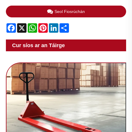
Seol Fiosrúchán
Facebook
X
WhatsApp
Pinterest
LinkedIn
Share
Cur síos ar an Táirge