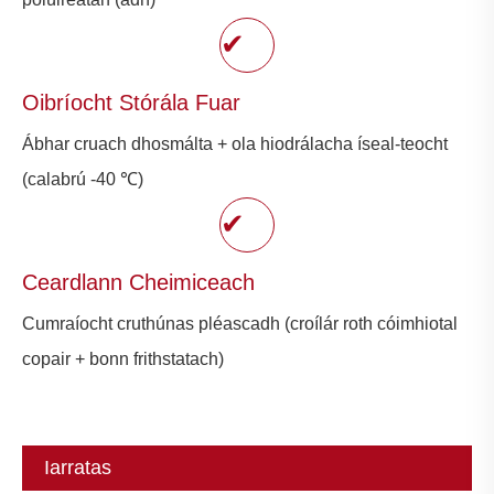
✔
Oibríocht Stórála Fuar
Ábhar cruach dhosmálta + ola hiodrálacha íseal-teocht
(calabrú -40 ℃)
✔
Ceardlann Cheimiceach
Cumraíocht cruthúnas pléascadh (croílár roth cóimhiotal
copair + bonn frithstatach)
Iarratas