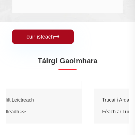
cuir isteach

Táirgí Gaolmhara
Trucailí pailléid leictreacha
Féach ar Tuilleadh >>