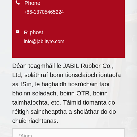

+86-13705465224
R-phost

info@jabiltyre.com
Déan teagmháil le JABIL Rubber Co.,
Ltd, soláthraí bonn tionsclaíoch iontaofa
sa tSín, le haghaidh fiosrúcháin faoi
bhoinn soladach, boinn OTR, boinn
talmhaíochta, etc. Táimid tiomanta do
réitigh saincheaptha a sholáthar do do
chuid riachtanas.