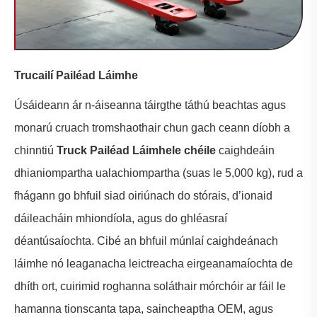
Trucailí Pailéad Láimhe
Úsáideann ár n-áiseanna táirgthe táthú beachtas agus
monarú cruach tromshaothair chun gach ceann díobh a
chinntiú
Truck Pailéad Láimhe
le chéile
caighdeáin
dhianiompartha ualachiompartha (suas le 5,000 kg), rud a
fhágann go bhfuil siad oiriúnach do stórais, d’ionaid
dáileacháin mhiondíola, agus do ghléasraí
déantúsaíochta. Cibé an bhfuil múnlaí caighdeánach
láimhe nó leaganacha leictreacha eirgeanamaíochta de
dhíth ort, cuirimid roghanna soláthair mórchóir ar fáil le
hamanna tionscanta tapa, saincheaptha OEM, agus