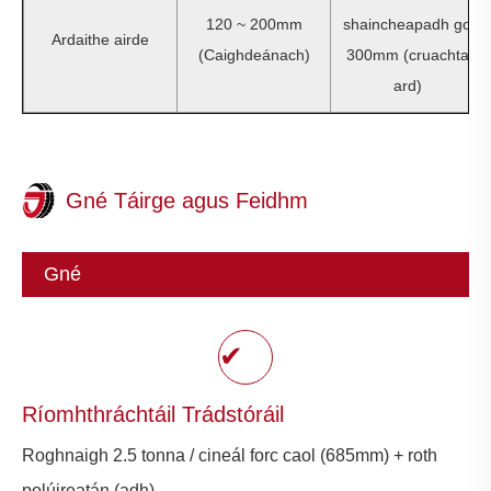
120 ~ 200mm
shaincheapadh go
Ardaithe airde
(Caighdeánach)
300mm (cruachta
ard)
Gné Táirge agus Feidhm
Gné
✔
Ríomhthráchtáil Trádstóráil
Roghnaigh 2.5 tonna / cineál forc caol (685mm) + roth
polúireatán (adh)