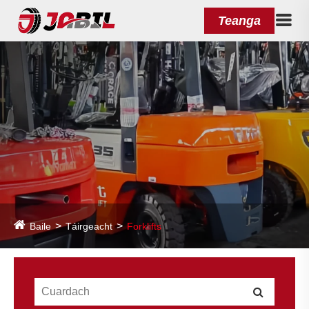
Teanga
Baile
Táirgeacht
Forklifts