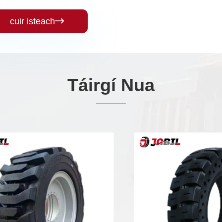
cuir isteach

Táirgí Nua