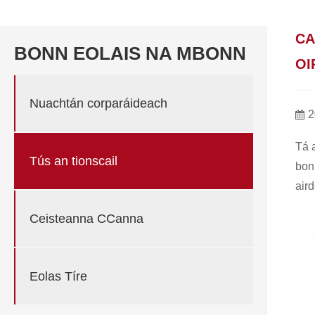
CA
BONN EOLAIS NA MBONN
OI
Nuachtán corparáideach
2
Tá 
Tús an tionscail
bon
aird
Ceisteanna CCanna
Eolas Tíre