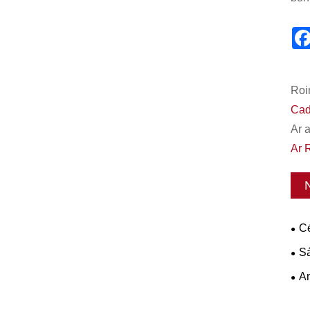
Roi
Cad
Ar 
Ar 
Cé
hag
Sá
Boi
An
Nea
Tro