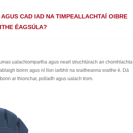
 AGUS CAD IAD NA TIMPEALLACHTAÍ OIBRE
AITHE ÉAGSÚLA?
n cumas ualachiompartha agus neart struchtúrach an chomhlachta
blaigh boinn agus ní líon iarbhír na sraitheanna sraithe é. Dá
 mbonn ar thionchar, polladh agus ualach trom.