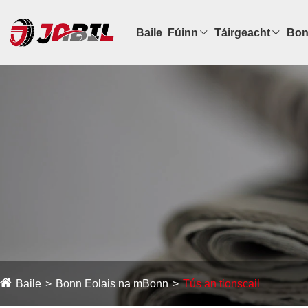
Baile
Fúinn
Táirgeacht
Bon
Baile
Bonn Eolais na mBonn
Tús an tionscail