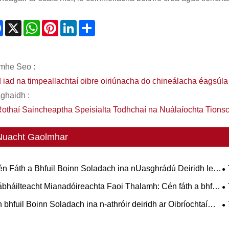
Facebook
X
WhatsApp
Pinterest
LinkedIn
Share
mhe Seo :
 iad na timpeallachtaí oibre oiriúnacha do chineálacha éagsúla
aghaidh :
Rothaí Saincheaptha Speisialta Todhchaí na Nuálaíochta Tions
Nuacht Gaolmhar
n Fáth a Bhfuil Boinn Soladach ina nUasghrádú Deiridh le
haidh Sreafaí Oibre Trom-Dleachta?
C
bháilteacht Mianadóireachta Faoi Thalamh: Cén fáth a bhfuil
N
nn Sraith L-5S ríthábhachtach chun Deireadh a chur le Am
É
 bhfuil Boinn Soladach ina n-athróir deiridh ar Oibríochtaí
mhfhónaimh LHD costasach
m-Dualgas?
I