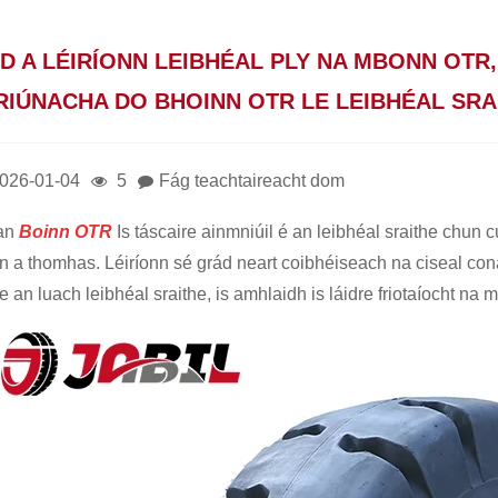
D A LÉIRÍONN LEIBHÉAL PLY NA MBONN OTR,
RIÚNACHA DO BHOINN OTR LE LEIBHÉAL SR
026-01-04
5
Fág teachtaireacht dom
an
Boinn OTR
Is táscaire ainmniúil é an leibhéal sraithe chu
n a thomhas. Léiríonn sé grád neart coibhéiseach na ciseal cona
e an luach leibhéal sraithe, is amhlaidh is láidre friotaíocht na