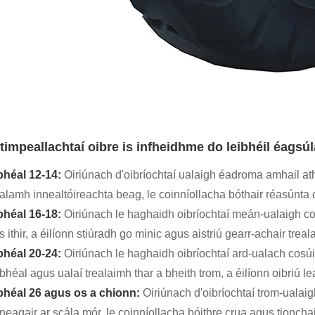
timpeallachtaí oibre is infheidhme do leibhéil éagsúl
bhéal 12-14:
Oiriúnach d'oibríochtaí ualaigh éadroma amhail at
ealamh innealtóireachta beag, le coinníollacha bóthair réasúnta 
bhéal 16-18:
Oiriúnach le haghaidh oibríochtaí meán-ualaigh cosúi
 ithir, a éilíonn stiúradh go minic agus aistriú gearr-achair treal
bhéal 20-24:
Oiriúnach le haghaidh oibríochtaí ard-ualach cosúil
bhéal agus ualaí trealaimh thar a bheith trom, a éilíonn oibriú 
bhéal 26 agus os a chionn:
Oiriúnach d'oibríochtaí trom-uala
neagair ar scála mór, le coinníollacha bóithre crua agus tionch