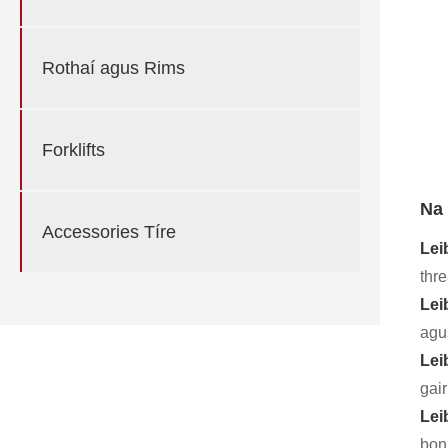
Rothaí agus Rims
Forklifts
Na 
Accessories Tíre
Lei
thr
Lei
agus
Lei
gair
Lei
bon