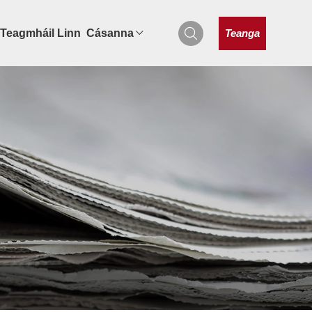
Teanga
Teagmháil Linn
Cásanna