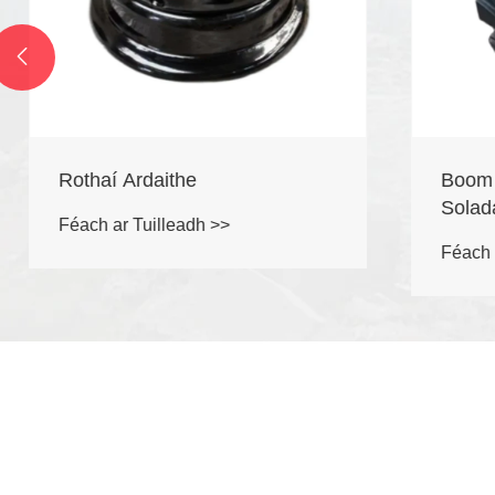

Rothaí Ardaithe
Boom Ard
Soladach
Féach ar Tuilleadh >>
Féach ar T