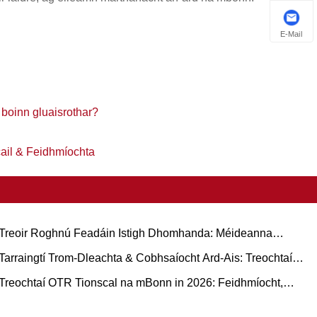
E-Mail
 boinn gluaisrothar?
cail & Feidhmíochta
Treoir Roghnú Feadáin Istigh Dhomhanda: Méideanna
oitianta agus Feidhmchláir Bunaithe ar Chás do Rubair
Tarraingtí Trom-Dleachta & Cobhsaíocht Ard-Ais: Treochtaí
ádúrtha vs Búitile
ileamh mBonn Rubair Trucaile agus Treoir Oibriúcháin
Treochtaí OTR Tionscal na mBonn in 2026: Feidhmíocht,
nbhuanaitheacht, agus Nuálaíocht Seirbhíse