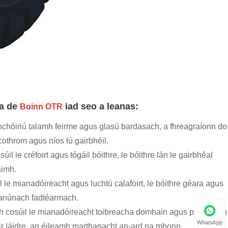
a de
iad seo a leanas:
Boinn OTR
hchóiriú talamh feirme agus glasú bardasach, a fhreagraíonn do
cothrom agus níos lú gairbhéil.
l le créfoirt agus tógáil bóithre, le bóithre lán le gairbhéal
aimh.
 le mianadóireacht agus luchtú calafoirt, le bóithre géara agus
leanúnach fadtéarmach.
igh cosúil le mianadóireacht toibreacha domhain agus pléascadh
WhatsApp
air láidre, ag éileamh marthanacht an-ard na mbonn.