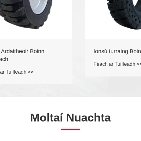
aitheoir Boinn
Ionsú turraing Boinn 
Féach ar Tuilleadh >>
uilleadh >>
Moltaí Nuachta