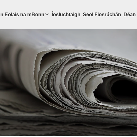
n Eolais na mBonn
Íosluchtaigh
Seol Fiosrúchán
Déan 