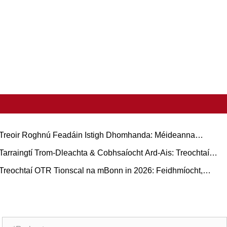
Treoir Roghnú Feadáin Istigh Dhomhanda: Méideanna
oitianta agus Feidhmchláir Bunaithe ar Chás do Rubair
Tarraingtí Trom-Dleachta & Cobhsaíocht Ard-Ais: Treochtaí
ádúrtha vs Búitile
ileamh mBonn Rubair Trucaile agus Treoir Oibriúcháin
Treochtaí OTR Tionscal na mBonn in 2026: Feidhmíocht,
nbhuanaitheacht, agus Nuálaíocht Seirbhíse