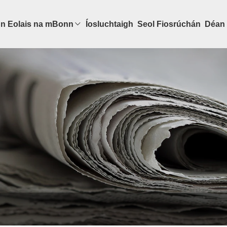
n Eolais na mBonn
Íosluchtaigh
Seol Fiosrúchán
Déan 