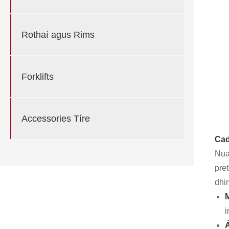
Rothaí agus Rims
Forklifts
Accessories Tíre
Cad
Nuai
pre
dhi
i