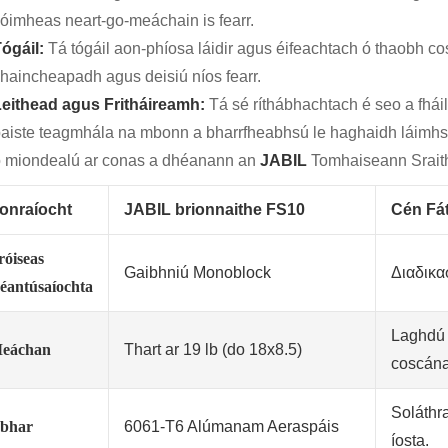
óimheas neart-go-meáchain is fearr.
ógáil:
Tá tógáil aon-phíosa láidir agus éifeachtach ó thaobh cos
haincheapadh agus deisiú níos fearr.
eithead agus Fritháireamh:
Tá sé ríthábhachtach é seo a fháil 
aiste teagmhála na mbonn a bharrfheabhsú le haghaidh láimhse
 miondealú ar conas a dhéanann an
JABIL
Tomhaiseann Sraith
onraíocht
JABIL brionnaithe FS10
Cén Fát
róiseas
Gaibhniú Monoblock
Διαδικ
éantúsaíochta
Laghdú 
eáchan
Thart ar 19 lb (do 18x8.5)
coscána
Soláthr
bhar
6061-T6 Alúmanam Aeraspáis
íosta.