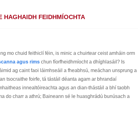
LE HAGHAIDH FEIDHMÍOCHTA
ng mo chuid feithiclí féin, is minic a chuirtear ceist amháin orm
scanna agus rims
chun fíorfheidhmíocht a dhíghlasáil? Is
 Táimid ag caint faoi láimhseáil a fheabhsú, meáchan unsprung a
tsocraithe foirfe, tá tástáil déanta agam ar bhrandaí
haitheas innealtóireachta agus an dian-thástáil a bhí taobh
uma do charr a athrú; Baineann sé le huasghrádú bunúsach a