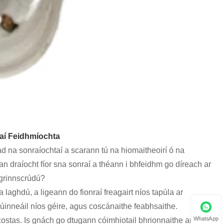
haí Feidhmíochta
ad na sonraíochtaí a scarann ​​tú na hiomaitheoirí ó na
an draíocht fíor sna sonraí a théann i bhfeidhm go díreach ar
 grinnscrúdú?
aghdú, a ligeann do fionraí freagairt níos tapúla ar
, cúinneáil níos géire, agus coscánaithe feabhsaithe.
WhatsApp
ostas. Is gnách go dtugann cóimhiotail bhrionnaithe an