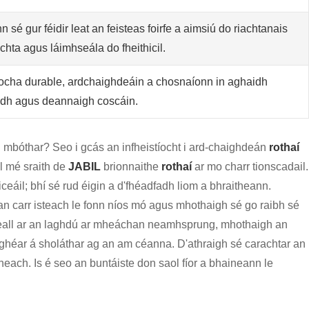
n sé gur féidir leat an feisteas foirfe a aimsiú do riachtanais
hta agus láimhseála do fheithicil.
íocha durable, ardchaighdeáin a chosnaíonn in aghaidh
dh agus deannaigh coscáin.
n mbóthar? Seo i gcás an infheistíocht i ard-chaighdeán
rothaí
l mé sraith de
JABIL
brionnaithe
rothaí
ar mo charr tionscadail.
iceáil; bhí sé rud éigin a d'fhéadfadh liom a bhraitheann.
an carr isteach le fonn níos mó agus mhothaigh sé go raibh sé
gheall ar an laghdú ar mheáchan neamhsprung, mhothaigh an
r-ghéar á sholáthar ag an am céanna. D'athraigh sé carachtar an
ach. Is é seo an buntáiste don saol fíor a bhaineann le