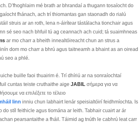
ch. D'fhoghlaim mé brath ar bhrandaí a thugann tosaíocht do
hargaíocht fhánach, ach trí thiomantas gan staonadh do rialú
áil struis ar an roth, lena n-áirítear tástálacha tionchair agus
onn sé seo nach bhfuil tú ag ceannach ach cuid; tá suaimhneas
ims
ar mo charr a bheith innealtóireacht chun an strus a
uinín dom mo charr a bhrú agus taitneamh a bhaint as an oiread
hú seo a phlé.
luiche buille faoi thuairim é. Trí dhíriú ar na sonraíochtaí
il cuntas teiste cruthaithe aige
JABIL
σήμερα για να
σουμε να επιλέξετε το τέλειο
háil linn
inniu chun labhairt lenár speisialtóirí feidhmíochta. Is
o do stíl feithicle agus tiomána ar leith. Tabhair cuairt ar ár
an pearsantaithe a fháil. Táimid ag tnúth le cabhrú leat carr