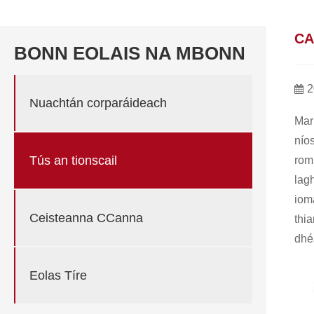
CA
BONN EOLAIS NA MBONN
2
Nuachtán corparáideach
Mar 
níos
Tús an tionscail
rom
lag
iom
Ceisteanna CCanna
thia
dhé
Eolas Tíre