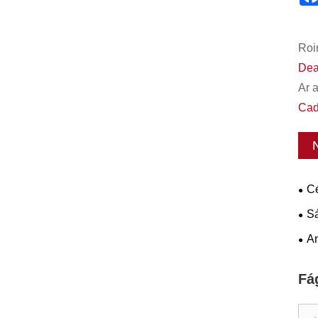
Roi
Dea
Ar 
Cad
Cé
hag
Sá
Boi
An
Nea
Tro
Fá