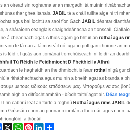
s an oiread sin roghanna ar an margadh, tá muinín ríthábhachta
uthúnas thar ghealltanais.
JABIL
tá a cháil tuillte aige ní trí m
íochta agus bailíochtú sa saol fíor. Gach
JABIL
déantar dianthást
rse, a sháraíonn ceanglais chaighdeánacha an tionscail. Ciallaí
inne á cheannach agat. A fhios agam go bhfuil an
rothaí agus r
ineann le lá rian a láimhseáil nó tugann poll gan choinne an m
 is féidir. I gcás aon tiománaí tromchúiseach, ní féidir an dearb
bhfuil Tú Réidh le Feidhmíocht D'Fheithicil a Athrú
cuardach le haghaidh an fheidhmíocht is fearr
rothaí
ní gá gur c
niúla ríthábhachtacha agus muinín a bheith agat as branda a bhfu
ήσουμε με τους ειδικούς επιδόσεων μας. Μπορούμε να σας βοηθή
amhlaigh an difríocht amháin - bíodh taithí agat air.
Déan teagm
ir linn cabhrú leat an foirfe a roghnú
Rothaí agus rims JABIL
d
omh Gréasáin chun an phunann iomlán a fheiceáil agus chun luach
hrionglóidí a thógáil.
Facebook
X
WhatsApp
Pinterest
LinkedIn
Share