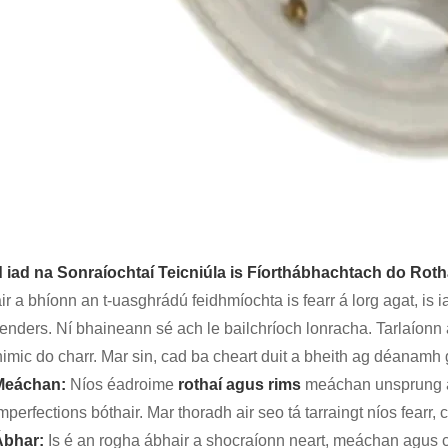
 iad na Sonraíochtaí Teicniúla is Fíorthábhachtach do Rot
r a bhíonn an t-uasghrádú feidhmíochta is fearr á lorg agat, is i
tenders. Ní bhaineann sé ach le bailchríoch lonracha. Tarlaíonn 
nimic do charr. Mar sin, cad ba cheart duit a bheith ag déanamh
Meáchan:
Níos éadroime
rothaí agus rims
meáchan unsprung a l
mperfections bóthair. Mar thoradh air seo tá tarraingt níos fearr
Ábhar:
Is é an rogha ábhair a shocraíonn neart, meáchan agus c