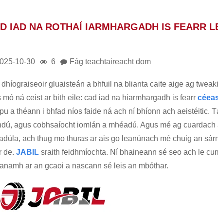
D IAD NA ROTHAÍ IARMHARGADH IS FEARR 
025-10-30
6
Fág teachtaireacht dom
dhíograiseoir gluaisteán a bhfuil na blianta caite aige ag tweaki
 mó ná ceist ar bith eile: cad iad na hiarmhargadh is fearr
cé
ea
pu a théann i bhfad níos faide ná ach ní bhíonn ach aeistéitic.
hdú, agus cobhsaíocht iomlán a mhéadú. Agus mé ag cuardach an 
adúla, ach thug mo thuras ar ais go leanúnach mé chuig an sárm
r de.
JABIL
sraith feidhmíochta. Ní bhaineann sé seo ach le c
anamh ar an gcaoi a nascann sé leis an mbóthar.