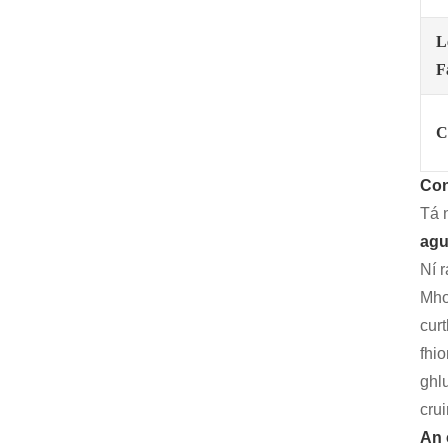
L
F
C
Con
Tá 
agu
Ní r
Mho
cur
fhi
ghl
cru
An 