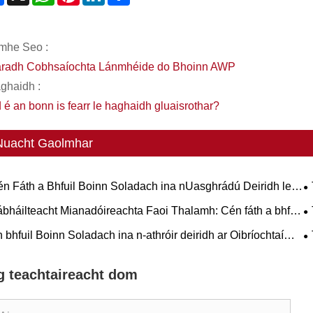
mhe Seo :
radh Cobhsaíochta Lánmhéide do Bhoinn AWP
aghaidh :
 é an bonn is fearr le haghaidh gluaisrothar?
Nuacht Gaolmhar
n Fáth a Bhfuil Boinn Soladach ina nUasghrádú Deiridh le
haidh Sreafaí Oibre Trom-Dleachta?
C
bháilteacht Mianadóireachta Faoi Thalamh: Cén fáth a bhfuil
N
nn Sraith L-5S ríthábhachtach chun Deireadh a chur le Am
É
 bhfuil Boinn Soladach ina n-athróir deiridh ar Oibríochtaí
mhfhónaimh LHD costasach
m-Dualgas?
I
g teachtaireacht dom