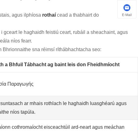
tais, agus ilphíosa
rothaí
cead a thabhairt do
E-Mail
i gceart le haghaidh feistiú ceart, rubáil a sheachaint, agus
ála níos fearr.
 Bhrionnaithe sna réimsí ríthábhachtacha seo:
h a Bhfuil Tábhacht ag baint leis don Fheidhmíocht
ασία Παραγωγής
suntasach ar mhais rothlach le haghaidh luasghéarú agus
ithe níos tapúla.
aíonn cothromaíocht eisceachtúil ard-neart agus meáchan