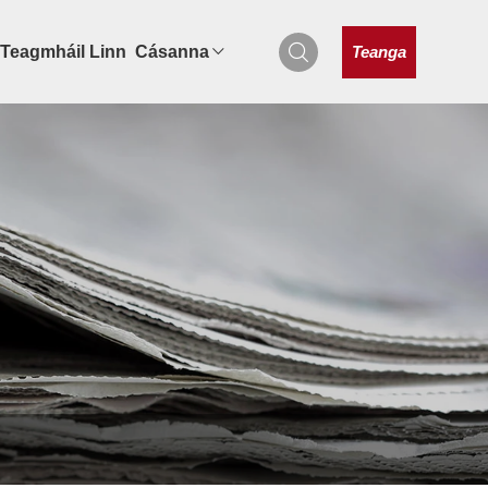
Teanga
Teagmháil Linn
Cásanna