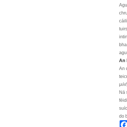
Agu
chr
cáil
tui
int
bha
agus
An 
An 
teic
μιλ
Ná s
féid
suí
do b