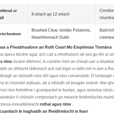
eithead ar
Cinntíon
8 orlach go 12 orlach
áil
chumhac
Brushed Clear, Iomlán Polainnis,
Bailchr
ríochnaíonn
Neamhlonrach Dubh
creimea
as a Fheabhsaíonn an Roth Ceart Mo Eispéireas Tiomána
na specs feicthe agat, ach cad a mhothaíonn sé seo go léir ar a
s rims
íocann díbhinní. Is cuimhin liom an chéad uair a shuiteái
aibh an difríocht láithreach ach rud éigin a raibh mé in ann a fhe
thaigh an stiúradh níos dírí agus níos cumarsáide. D’iompaigh 
tha trí choirnéil ardluais, áit a mbíodh sé beagán snámh. Mar 
onraí níos forleithne i gcomparáid le bumps, agus aiseolas rású
uaisteáin ó chúrsóir compordach go meaisín feidhmíochta muiníne
inneas-innealtóireacht
rothaí agus rims
.
cuardach le haghaidh an fheidhmíocht is fearr