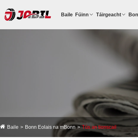
Baile
Fúinn
Táirgeacht
Bon
Baile
Bonn Eolais na mBonn
Tús an tionscail