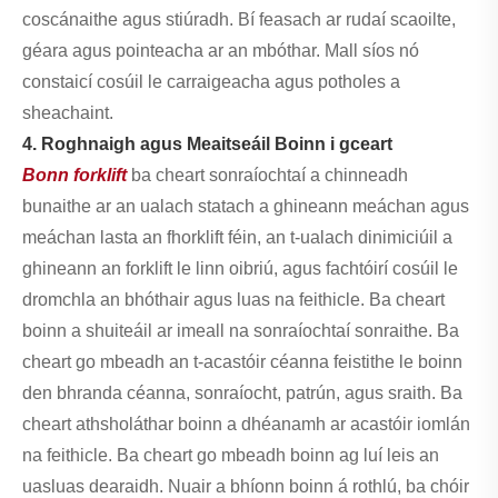
coscánaithe agus stiúradh. Bí feasach ar rudaí scaoilte,
géara agus pointeacha ar an mbóthar. Mall síos nó
constaicí cosúil le carraigeacha agus potholes a
sheachaint.
4. Roghnaigh agus Meaitseáil Boinn i gceart
Bonn forklift
ba cheart sonraíochtaí a chinneadh
bunaithe ar an ualach statach a ghineann meáchan agus
meáchan lasta an fhorklift féin, an t-ualach dinimiciúil a
ghineann an forklift le linn oibriú, agus fachtóirí cosúil le
dromchla an bhóthair agus luas na feithicle. Ba cheart
boinn a shuiteáil ar imeall na sonraíochtaí sonraithe. Ba
cheart go mbeadh an t-acastóir céanna feistithe le boinn
den bhranda céanna, sonraíocht, patrún, agus sraith. Ba
cheart athsholáthar boinn a dhéanamh ar acastóir iomlán
na feithicle. Ba cheart go mbeadh boinn ag luí leis an
uasluas dearaidh. Nuair a bhíonn boinn á rothlú, ba chóir