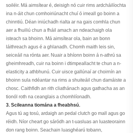
soiléir. Má aimsítear é, deisigh nó cuir rims ardcháilíochta
ina n-áit chun comhoiriúnacht chuí ó imeall go boinn a
chinntiú. Déan iniúchadh rialta ar na gais comhla chun
aer a fhuiliú chun a fháil amach an ndeachaigh ola
isteach sa bhoinn. Má aimsítear ola, bain an bonn
láithreach agus é a ghlanadh. Chomh maith leis sin,
seiceáil na rónta aer. Nuair a bhíonn boinn á n-athrú sa
gheimhreadh, cuir na boinn i dtimpeallacht te chun a n-
elasticity a athbhunú. Cuir uisce gallúnaí ar choirnín an
bhoinn sula ndéantar na rims a shuiteáil chun damáiste a
chosc. Caithfidh an rith cliathánach agus gathacha as an
tionól roth na ceanglais a chomhlíonadh.
3. Scileanna tiomána a fheabhsú.
Agus tú ag tosú, ardaigh an pedal clutch go mall agus go
réidh. Níor cheart go sáródh an t-uasluas an luasteorainn
don rang boinn. Seachain luasghéarú tobann,