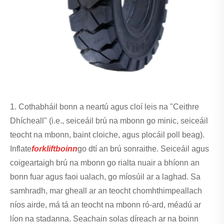
1. Cothabháil bonn a neartú agus cloí leis na "Ceithre
Dhícheall" (i.e., seiceáil brú na mbonn go minic, seiceáil
teocht na mbonn, baint cloiche, agus plocáil poll beag).
Inflate
forklift
boinn
go dtí an brú sonraithe. Seiceáil agus
coigeartaigh brú na mbonn go rialta nuair a bhíonn an
bonn fuar agus faoi ualach, go míosúil ar a laghad. Sa
samhradh, mar gheall ar an teocht chomhthimpeallach
níos airde, má tá an teocht na mbonn ró-ard, méadú ar
líon na stadanna. Seachain solas díreach ar na boinn