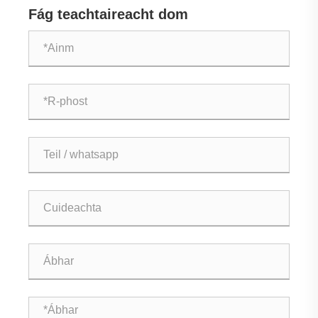
Fág teachtaireacht dom
Seirbhíse