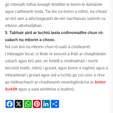
go mbeadh rothaí tosaigh feistithe le boinn le damáiste
agus caitheamh íosta. Tar éis na boinn a rothlú, ba cheart
an brú aeir a athchoigeartú de réir riachtanais suíomh na
mbonn athsholáthair.
5. Tabhair aird ar luchtú lasta cothromaithe chun ró-
ualach na mbonn a chosc.
Ná cuir brú na mbonn chun ró-ualú a chúiteamh.
I mbeagán focal, is féidir le tuiscint a fháil ar chaighdeáin
ualach agus brú aeir, an forklift a chothabháil i riocht
teicniúil maith, oibriú i gceart, agus boinn a roghnú agus a
mheaitseáil i gceart agus iad a luchtú go cuí cosc ​​a chur
go héifeachtach ar chaitheamh neamhghnácha ar
boinn
forklift
agus a saol seirbhíse a leathnú.
Facebook
X
WhatsApp
Pinterest
LinkedIn
Share