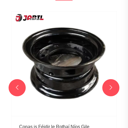


Conas is Féidir le Rothaí Níos Gile