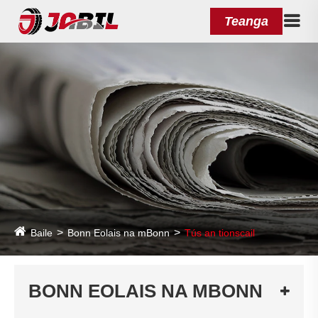
Teanga
Baile
Bonn Eolais na mBonn
Tús an tionscail
BONN EOLAIS NA MBONN