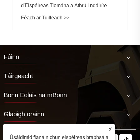
d'Eispéireas Tiomána a Athrú i ndáiríre
Féach ar Tuilleadh >>
Fúinn
Táirgeacht
Bonn Eolais na mBonn
Glaoigh orainn
X
Úsáidimid fianáin chun eispéireas brabhsála