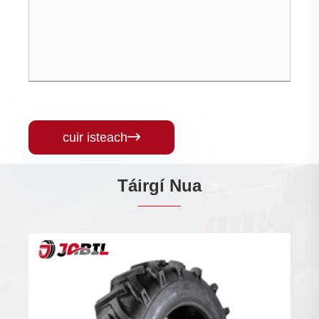
cuir isteach

Táirgí Nua