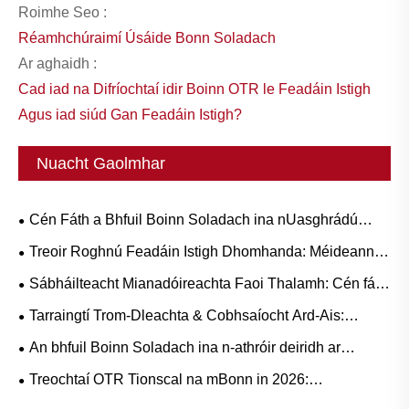
Roimhe Seo :
Réamhchúraimí Úsáide Bonn Soladach
Ar aghaidh :
Cad iad na Difríochtaí idir Boinn OTR le Feadáin Istigh
Agus iad siúd Gan Feadáin Istigh?
Nuacht Gaolmhar
Cén Fáth a Bhfuil Boinn Soladach ina nUasghrádú
Deiridh le haghaidh Sreafaí Oibre Trom-Dleachta?
Treoir Roghnú Feadáin Istigh Dhomhanda: Méideanna
Coitianta agus Feidhmchláir Bunaithe ar Chás do Rubair
Sábháilteacht Mianadóireachta Faoi Thalamh: Cén fáth
Nádúrtha vs Búitile
a bhfuil Boinn Sraith L-5S ríthábhachtach chun Deireadh
Tarraingtí Trom-Dleachta & Cobhsaíocht Ard-Ais:
a chur le Am Neamhfhónaimh LHD costasach
Treochtaí Éileamh mBonn Rubair Trucaile agus Treoir
An bhfuil Boinn Soladach ina n-athróir deiridh ar
Oibriúcháin
Oibríochtaí Trom-Dualgas?
Treochtaí OTR Tionscal na mBonn in 2026:
Feidhmíocht, Inbhuanaitheacht, agus Nuálaíocht