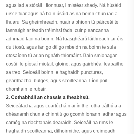
agus iad a stóráil i fionnuar, limistéar shady. Ná húsáid
uisce fuar agus ná bain úsáid as na boinn chun iad a
fhuarú. Sa gheimhreadh, nuair a bhíonn tú páirceáilte
lasmuigh ar feadh tréimhsí fada, cuir pleancanna
adhmaid faoi na boinn. Ná luasghéarú láithreach tar éis
duit tosú, agus fan go dtí go mbeidh na boinn te sula
dtosaíonn tú ar an ngnáth-thiomáint. Bain smionagar
cosúil le píosaí miotail, gloine, agus gairbhéal leabaithe
sa treo. Seiceáil boinn le haghaidh punctures,
gearrthacha, bulges, agus scoilteanna. Líon poill
dhomhain le rubair.
2. Cothabháil an chassis a fheabhsú.
Seiceálacha agus ceartúcháin ailínithe rotha tráthúla a
dhéanamh chun a chinntiú go gcomhlíonann ladhar agus
camóg na riachtanais dearaidh. Seiceáil na rims le
haghaidh scoilteanna, dífhoirmithe, agus creimeadh