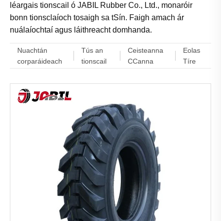
léargais tionscail ó JABIL Rubber Co., Ltd., monaróir
bonn tionsclaíoch tosaigh sa tSín. Faigh amach ár
nuálaíochtaí agus láithreacht domhanda.
Nuachtán
Tús an
Ceisteanna
Eolas
corparáideach
tionscail
CCanna
Tíre