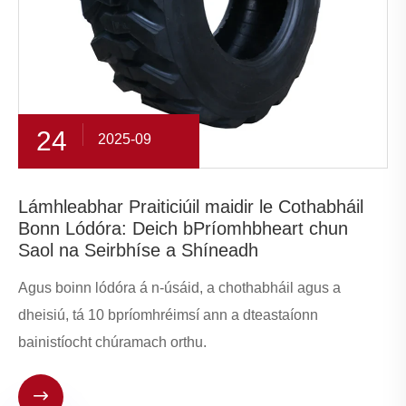
24
2025-09
Lámhleabhar Praiticiúil maidir le Cothabháil
Bonn Lódóra: Deich bPríomhbheart chun
Saol na Seirbhíse a Shíneadh
Agus boinn lódóra á n-úsáid, a chothabháil agus a
dheisiú, tá 10 bpríomhréimsí ann a dteastaíonn
bainistíocht chúramach orthu.
