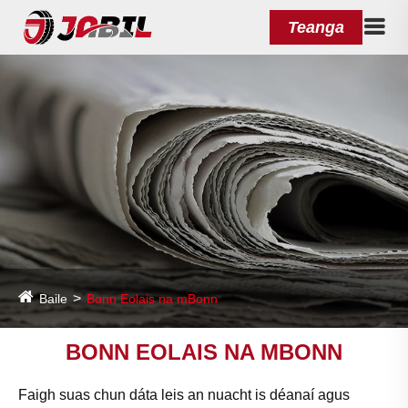
Teanga
Baile
Bonn Eolais na mBonn
BONN EOLAIS NA MBONN
Faigh suas chun dáta leis an nuacht is déanaí agus