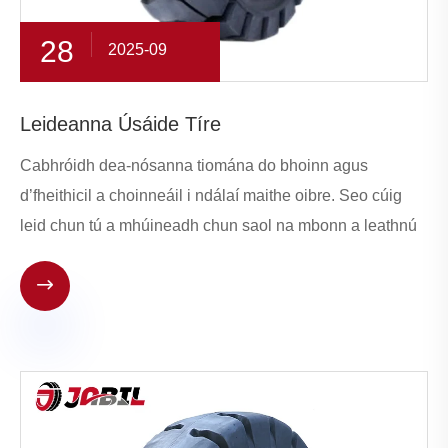
28
2025-09
Leideanna Úsáide Tíre
Cabhróidh dea-nósanna tiomána do bhoinn agus
d’fheithicil a choinneáil i ndálaí maithe oibre. Seo cúig
leid chun tú a mhúineadh chun saol na mbonn a leathnú
