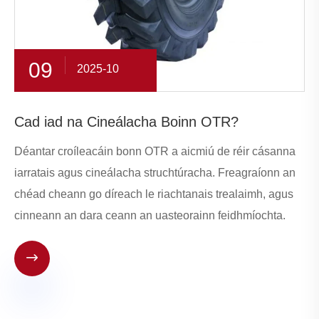
09
2025-10
Cad iad na Cineálacha Boinn OTR?
Déantar croíleacáin bonn OTR a aicmiú de réir cásanna
iarratais agus cineálacha struchtúracha. Freagraíonn an
chéad cheann go díreach le riachtanais trealaimh, agus
cinneann an dara ceann an uasteorainn feidhmíochta.
