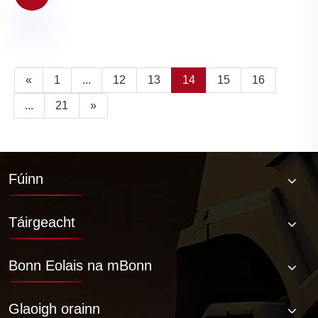
«
1
...
12
13
14
15
16
...
21
»
Fúinn
Táirgeacht
Bonn Eolais na mBonn
Glaoigh orainn