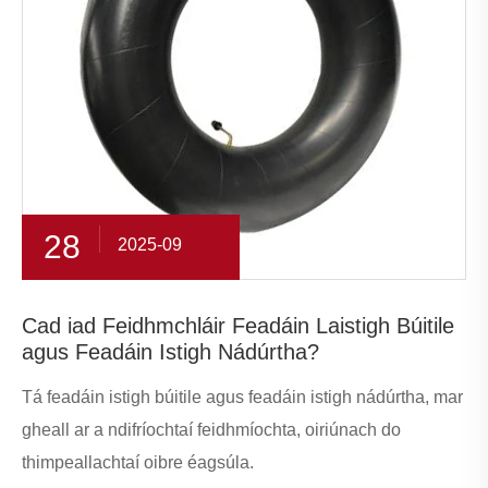
28
2025-09
Cad iad Feidhmchláir Feadáin Laistigh Búitile
agus Feadáin Istigh Nádúrtha?
Tá feadáin istigh búitile agus feadáin istigh nádúrtha, mar
gheall ar a ndifríochtaí feidhmíochta, oiriúnach do
thimpeallachtaí oibre éagsúla.