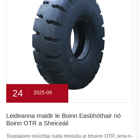
24
2025-09
Leideanna maidir le Boinn Easbhóthair nó
Boinn OTR a Sheiceáil
Teastaíonn iniúchtaí rialta míosúla ar bhoinn OTR, lena n-