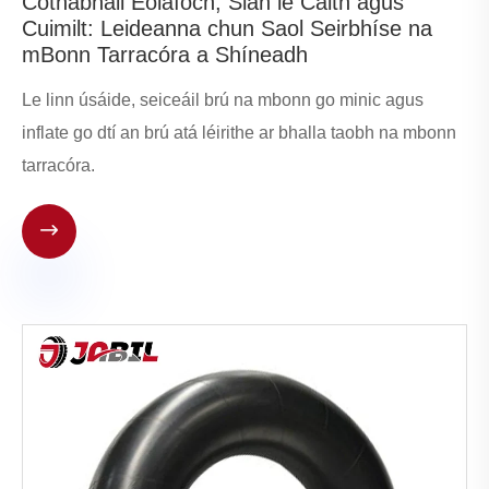
Cothabháil Eolaíoch, Slán le Caith agus
Cuimilt: Leideanna chun Saol Seirbhíse na
mBonn Tarracóra a Shíneadh
Le linn úsáide, seiceáil brú na mbonn go minic agus
inflate go dtí an brú atá léirithe ar bhalla taobh na mbonn
tarracóra.
