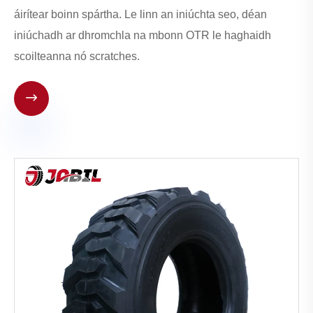
áirítear boinn spártha. Le linn an iniúchta seo, déan
iniúchadh ar dhromchla na mbonn OTR le haghaidh
scoilteanna nó scratches.
