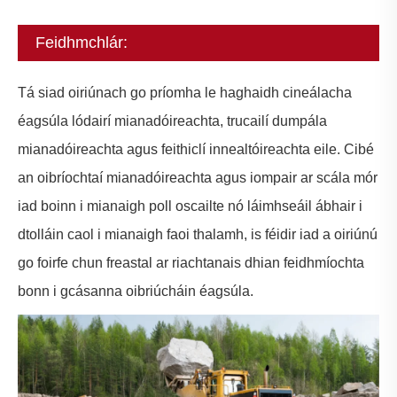
Feidhmchlár:
Tá siad oiriúnach go príomha le haghaidh cineálacha
éagsúla lódairí mianadóireachta, trucailí dumpála
mianadóireachta agus feithiclí innealtóireachta eile. Cibé
an oibríochtaí mianadóireachta agus iompair ar scála mór
iad boinn i mianaigh poll oscailte nó láimhseáil ábhair i
dtolláin caol i mianaigh faoi thalamh, is féidir iad a oiriúnú
go foirfe chun freastal ar riachtanais dhian feidhmíochta
bonn i gcásanna oibriúcháin éagsúla.