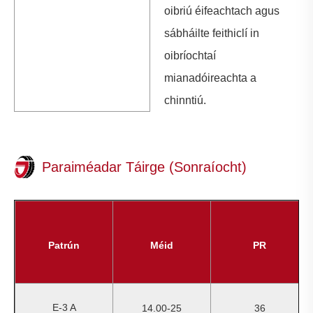
oibriú éifeachtach agus
sábháilte feithiclí in
oibríochtaí
mianadóireachta a
chinntiú.
Paraiméadar Táirge (Sonraíocht)
Patrún
Méid
PR
E-3 A
14.00-25
36