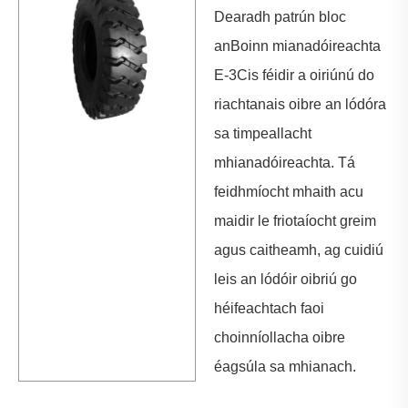
Dearadh patrún bloc
an
Boinn mianadóireachta
E-3C
is féidir a oiriúnú do
riachtanais oibre an lódóra
sa timpeallacht
mhianadóireachta. Tá
feidhmíocht mhaith acu
maidir le friotaíocht greim
agus caitheamh, ag cuidiú
leis an lódóir oibriú go
héifeachtach faoi
choinníollacha oibre
éagsúla sa mhianach.