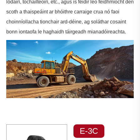
lódairí, tochailteoirí, etc., agus is féidir leo feidhmíocht den
scoth a thaispeáint ar bhóithre carraige crua nó faoi
choinníollacha tionchair ard-déine, ag soláthar cosaint
bonn iontaofa le haghaidh táirgeadh mianadóireachta.
E-3C