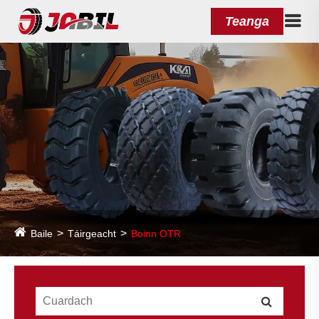
Teanga
Baile
Táirgeacht
Boinn OTR