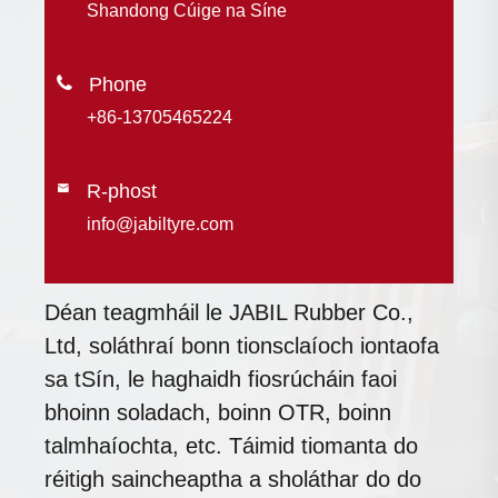
Shandong Cúige na Síne

+86-13705465224
R-phost

info@jabiltyre.com
Déan teagmháil le JABIL Rubber Co.,
Ltd, soláthraí bonn tionsclaíoch iontaofa
sa tSín, le haghaidh fiosrúcháin faoi
bhoinn soladach, boinn OTR, boinn
talmhaíochta, etc. Táimid tiomanta do
réitigh saincheaptha a sholáthar do do