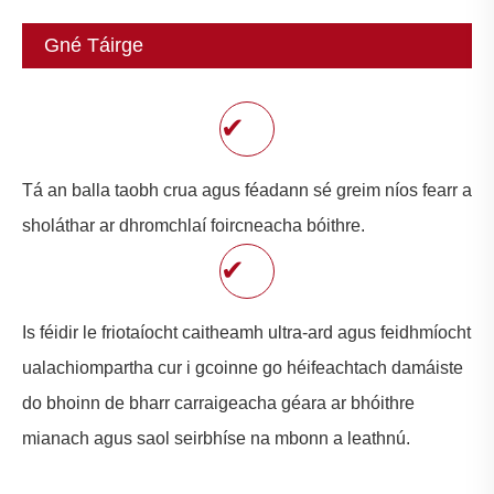
Gné Táirge
✔
Tá an balla taobh crua agus féadann sé greim níos fearr a
sholáthar ar dhromchlaí foircneacha bóithre.
✔
Is féidir le friotaíocht caitheamh ultra-ard agus feidhmíocht
ualachiompartha cur i gcoinne go héifeachtach damáiste
do bhoinn de bharr carraigeacha géara ar bhóithre
mianach agus saol seirbhíse na mbonn a leathnú.