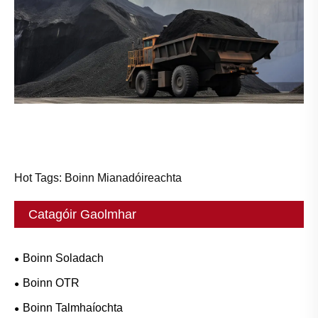
Hot Tags: Boinn Mianadóireachta
Catagóir Gaolmhar
Boinn Soladach
Boinn OTR
Boinn Talmhaíochta