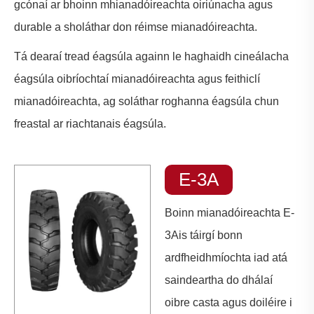
gcónaí ar bhoinn mhianadóireachta oiriúnacha agus
durable a sholáthar don réimse mianadóireachta.
Tá dearaí tread éagsúla againn le haghaidh cineálacha
éagsúla oibríochtaí mianadóireachta agus feithiclí
mianadóireachta, ag soláthar roghanna éagsúla chun
freastal ar riachtanais éagsúla.
E-3A
Boinn mianadóireachta E-
3A
is táirgí bonn
ardfheidhmíochta iad atá
saindeartha do dhálaí
oibre casta agus doiléire i