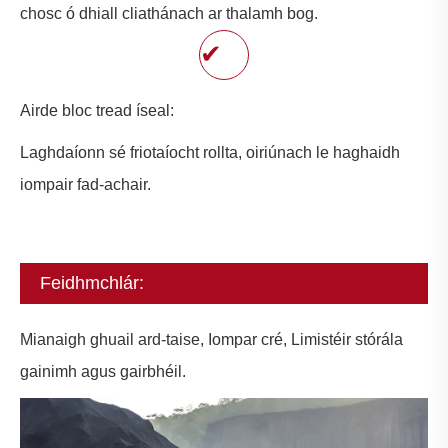
chosc ó dhiall cliathánach ar thalamh bog.
✔
Airde bloc tread íseal:
Laghdaíonn sé friotaíocht rollta, oiriúnach le haghaidh
iompair fad-achair.
Feidhmchlár:
Mianaigh ghuail ard-taise, Iompar cré, Limistéir stórála
gainimh agus gairbhéil.