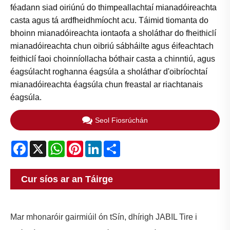
féadann siad oiriúnú do thimpeallachtaí mianadóireachta
casta agus tá ardfheidhmíocht acu. Táimid tiomanta do
bhoinn mianadóireachta iontaofa a sholáthar do fheithiclí
mianadóireachta chun oibriú sábháilte agus éifeachtach
feithiclí faoi choinníollacha bóthair casta a chinntiú, agus
éagsúlacht roghanna éagsúla a sholáthar d'oibríochtaí
mianadóireachta éagsúla chun freastal ar riachtanais
éagsúla.
Seol Fiosrúchán
Facebook
X
WhatsApp
Pinterest
LinkedIn
Share
Cur síos ar an Táirge
Mar mhonaróir gairmiúil ón tSín, dhírigh JABIL Tire i