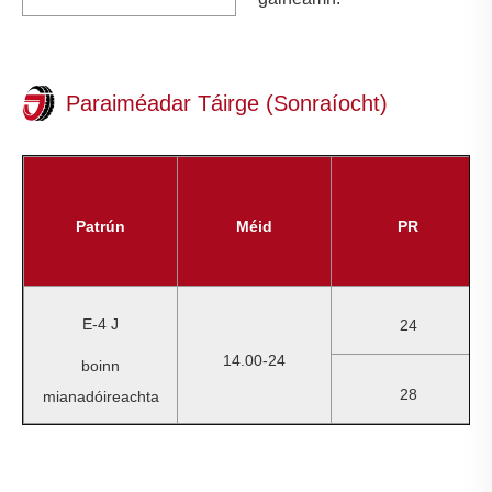
Paraiméadar Táirge (Sonraíocht)
Patrún
Méid
PR
E-4 J
24
14.00-24
boinn
28
mianadóireachta