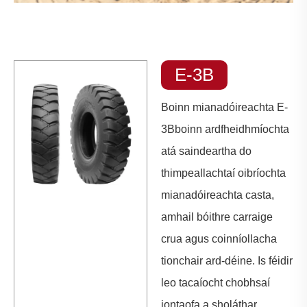
E-3B
Boinn mianadóireachta E-
3B
boinn ardfheidhmíochta
atá saindeartha do
thimpeallachtaí oibríochta
mianadóireachta casta,
amhail bóithre carraige
crua agus coinníollacha
tionchair ard-déine. Is féidir
leo tacaíocht chobhsaí
iontaofa a sholáthar