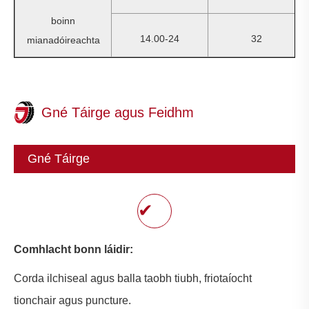
boinn
14.00-24
32
mianadóireachta
Gné Táirge agus Feidhm
Gné Táirge
✔
Comhlacht bonn láidir:
Corda ilchiseal agus balla taobh tiubh, friotaíocht
tionchair agus puncture.