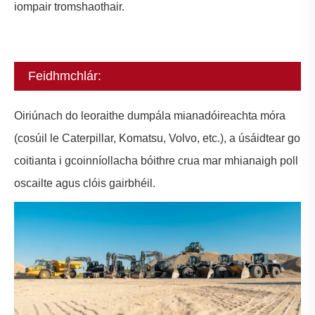
iompair tromshaothair.
Feidhmchlár:
Oiriúnach do leoraithe dumpála mianadóireachta móra
(cosúil le Caterpillar, Komatsu, Volvo, etc.), a úsáidtear go
coitianta i gcoinníollacha bóithre crua mar mhianaigh poll
oscailte agus clóis gairbhéil.