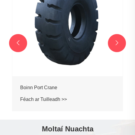


Boinn Ghrádaire
Féach ar Tuilleadh >>
Moltaí Nuachta