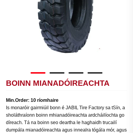
BOINN MIANADÓIREACHTA
Min.Order: 10 ríomhaire
Is monaróir gairmiúil bonn é JABIL Tire Factory sa tSín, a
sholáthraíonn boinn mhianadóireachta ardcháilíochta go
díreach. Tá na boinn seo deartha le haghaidh trucailí
dumpála mianadóireachta agus innealra tógála mór, agus