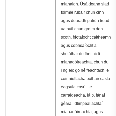
mianaigh. Úsáideann siad
foirmle rubair chun cinn
agus dearadh patrún tread
uathúil chun greim den
scoth, friotaíocht caitheamh
agus cobhsaíocht a
sholáthar do fheithiclí
mianadóireachta, chun dul
i ngleic go héifeachtach le
coinníollacha bóthair casta
éagsúla cosúil le
carraigeacha, láib, fánaí
géara i dtimpeallachtaí
mianadóireachta, agus