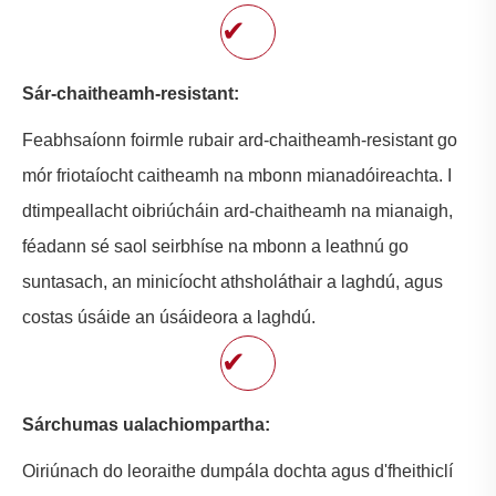
✔
Sár-chaitheamh-resistant:
Feabhsaíonn foirmle rubair ard-chaitheamh-resistant go
mór friotaíocht caitheamh na mbonn mianadóireachta. I
dtimpeallacht oibriúcháin ard-chaitheamh na mianaigh,
féadann sé saol seirbhíse na mbonn a leathnú go
suntasach, an minicíocht athsholáthair a laghdú, agus
costas úsáide an úsáideora a laghdú.
✔
Sárchumas ualachiompartha:
Oiriúnach do leoraithe dumpála dochta agus d'fheithiclí