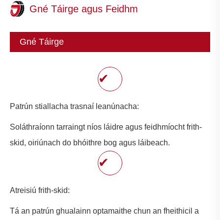
Gné Táirge agus Feidhm
Gné Táirge
✔
Patrún stiallacha trasnaí leanúnacha:
Soláthraíonn tarraingt níos láidre agus feidhmíocht frith-
skid, oiriúnach do bhóithre bog agus láibeach.
✔
Atreisiú frith-skid:
Tá an patrún ghualainn optamaithe chun an fheithicil a