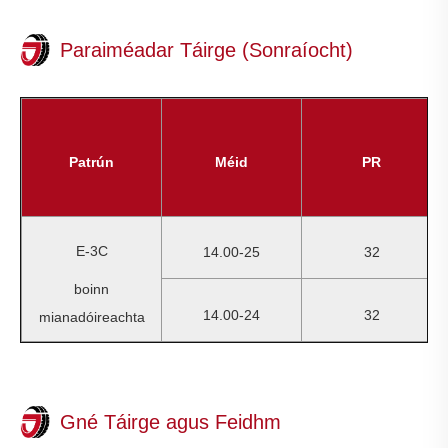
Paraiméadar Táirge (Sonraíocht)
Patrún
Méid
PR
E-3C
14.00-25
32
boinn
14.00-24
32
mianadóireachta
Gné Táirge agus Feidhm