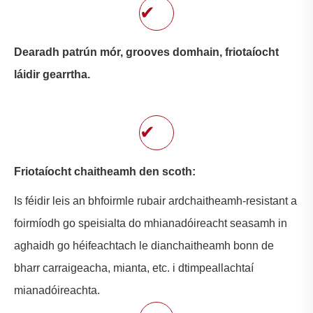
✔
Dearadh patrún mór, grooves domhain, friotaíocht
láidir gearrtha.
✔
Friotaíocht chaitheamh den scoth:
Is féidir leis an bhfoirmle rubair ardchaitheamh-resistant a
foirmíodh go speisialta do mhianadóireacht seasamh in
aghaidh go héifeachtach le dianchaitheamh bonn de
bharr carraigeacha, mianta, etc. i dtimpeallachtaí
mianadóireachta.