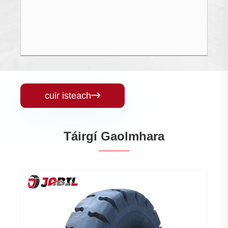
cuir isteach

Táirgí Gaolmhara