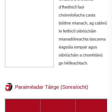
d’fheithiclí faoi
choinníollacha casta
bóithre mianach, ag cabhrú
le feithiclí oibriúcháin
mianadóireachta tascanna
éagsúla iompair agus
oibriúcháin a chomhlánú
go héifeachtach.
Paraiméadar Táirge (Sonraíocht)