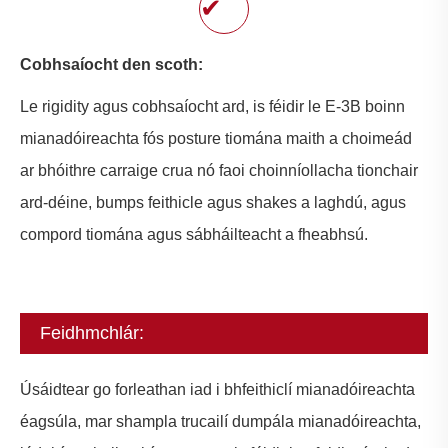
✔
Cobhsaíocht den scoth:
Le rigidity agus cobhsaíocht ard, is féidir le E-3B boinn
mianadóireachta fós posture tiomána maith a choimeád
ar bhóithre carraige crua nó faoi choinníollacha tionchair
ard-déine, bumps feithicle agus shakes a laghdú, agus
compord tiomána agus sábháilteacht a fheabhsú.
Feidhmchlár:
Úsáidtear go forleathan iad i bhfeithiclí mianadóireachta
éagsúla, mar shampla trucailí dumpála mianadóireachta,