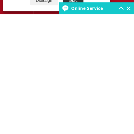
Diúltaigh
Glac




Online Service
Fúinn
Táirgeacht
Bonn Eolais na mBonn
Glaoigh orainn