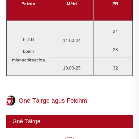
Patrún
Méid
PR
24
E-3 B
14.00-24
28
boinn
mianadóireachta
13.00-25
32
Gné Táirge agus Feidhm
Gné Táirge