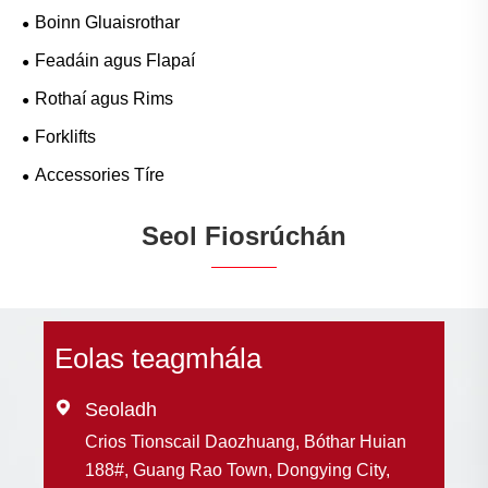
Boinn Gluaisrothar
Feadáin agus Flapaí
Rothaí agus Rims
Forklifts
Accessories Tíre
Seol Fiosrúchán
Eolas teagmhála

Seoladh
Crios Tionscail Daozhuang, Bóthar Huian
188#, Guang Rao Town, Dongying City,