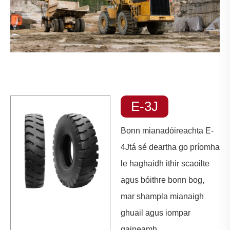
E-3J
Bonn mianadóireachta E-
4J
tá sé deartha go príomha
le haghaidh ithir scaoilte
agus bóithre bonn bog,
mar shampla mianaigh
ghuail agus iompar
gaineamh.