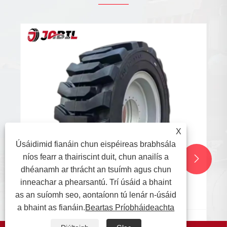
Clúdach Bharántas na mBonn Gluaisrothar
Féach ar Tuilleadh >>
X
Úsáidimid fianáin chun eispéireas brabhsála
níos fearr a thairiscint duit, chun anailís a


dhéanamh ar thrácht an tsuímh agus chun
inneachar a phearsantú. Trí úsáid a bhaint
as an suíomh seo, aontaíonn tú lenár n-úsáid
a bhaint as fianáin.
Beartas Príobháideachta